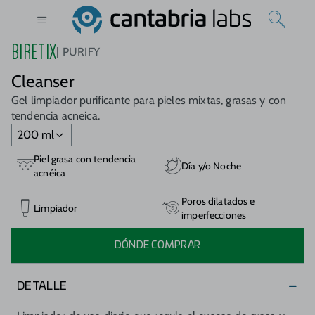
BIRETIX
PURIFY
Cleanser
Gel limpiador purificante para pieles mixtas, grasas y con
tendencia acneica.
200 ml
Piel grasa con tendencia
Día y/o Noche
acnéica
Poros dilatados e
Limpiador
imperfecciones
DÓNDE COMPRAR
DETALLE