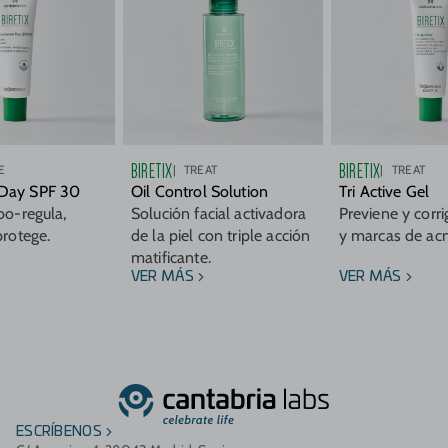
BIRETIX
BIRETIX
E
TREAT
TREAT
Day SPF 30
Oil Control Solution
Tri Active Gel
bo-regula,
Solución facial activadora
Previene y corr
protege.
de la piel con triple acción
y marcas de acn
matificante.
VER MÁS
VER MÁS
ESCRÍBENOS