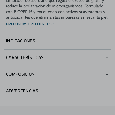
Limpiador de uso diario que regula el exceso de grasa y
reduce la proliferación de microorganismos. Formulado
con BIOPEP 15 y enriquecido con activos suavizadores y
antioxidantes que eliminan las impurezas sin secar la piel.
PREGUNTAS FRECUENTES
INDICACIONES
Limpieza diaria de pieles mixtas, grasas y con tendencia
acneica.
CARACTERÍSTICAS
Rango de pH fisiológico (pH = 5-6).
COMPOSICIÓN
No comedogénico, no obstruye poros.
Testado bajo control dermatológico y oftalmológico.
BIOPEP-15.
ADVERTENCIAS
Piroctona olamina.
Aloe vera.
Uso externo.
Extracto de Hamamelis virginiana.
Evite el contacto con los ojos y las membranas acuosas.