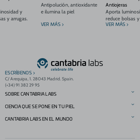
Antipolución, antioxidante
Antiojeras
inosidad y
e ilumina la piel
Aporta luminos
as y arrugas.
reduce bolsas y
VER MÁS
VER MÁS
ESCRÍBENOS
C/ Arequipa, 1. 28043 Madrid. Spain.
(+34) 91 382 29 95
SOBRE CANTABRIA LABS
Nuestra Historia
CIENCIA QUE SE PONE EN TU PIEL
Visión, misión y valores
Nuestras marcas
CANTABRIA LABS EN EL MUNDO
Fundación Cantabria Labs
Catálogo de productos
Presencia Internacional