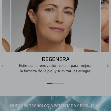
REGENERA
an
Estimula la renovación celular para mejorar
La
la firmeza de la piel y suavizar las arrugas.
NUESTRA TECNOLOGÍA PATENTADA Y EXCLUSIVA