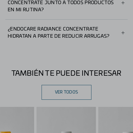
CONCENTRATE JUNTO A TODOS PRODUCTOS
EN MI RUTINA?
Sí, se pueden combinar fácilmente con otros productos.
Su textura de rápida absorción permite que las ampollas
¿ENDOCARE RADIANCE CONCENTRATE
se integren bien en cualquier rutina facial.
HIDRATAN A PARTE DE REDUCIR ARRUGAS?
Sí, gracias a los proteoglicanos, además de su efecto
antiedad, aportan hidratación profunda a la piel.
TAMBIÉN TE PUEDE INTERESAR
VER TODOS