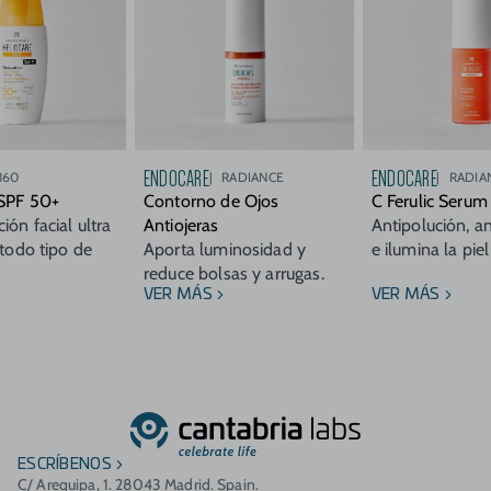
ENDOCARE
ENDOCARE
360
RADIANCE
RADIA
 SPF 50+
Contorno de Ojos
C Ferulic Serum
ión facial ultra
Antiojeras
Antipolución, a
 todo tipo de
Aporta luminosidad y
e ilumina la piel
reduce bolsas y arrugas.
VER MÁS
VER MÁS
ESCRÍBENOS
C/ Arequipa, 1. 28043 Madrid. Spain.