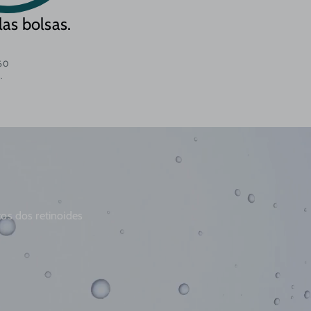
las bolsas.
-60
.
tos dos retinoides