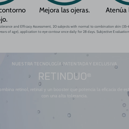
 contorno
Mejora las ojeras.
Atenúa 
jo.
olerance and Efficacy Assessment, 20 subjects with normal to combination skin (35
years of age), application to eye contour once daily for 28 days. Subjective Evaluation
NUESTRA TECNOLOGÍA PATENTADA Y EXCLUSIVA
RETINDUO
®
mbina retinol, retinal y un booster que potencia la eficacia de es
con una alta tolerancia.