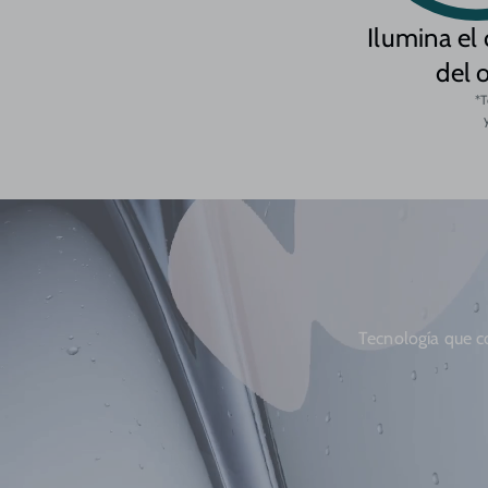
Ilumina el
del o
*T
Tecnología que co