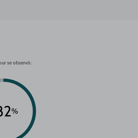
our se observó:
82
%