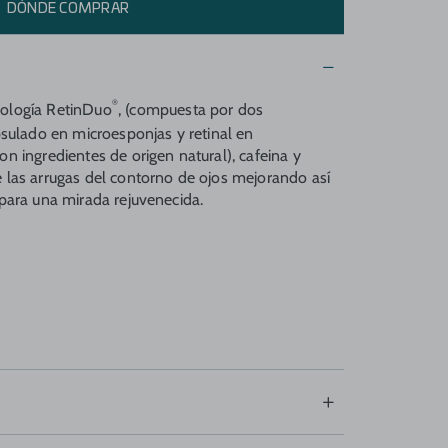
DÓNDE COMPRAR
®
nología RetinDuo
, (compuesta por dos
psulado en microesponjas y retinal en
n ingredientes de origen natural), cafeina y
 las arrugas del contorno de ojos mejorando así
 para una mirada rejuvenecida.
rugas que mejora los signos de envejecimiento