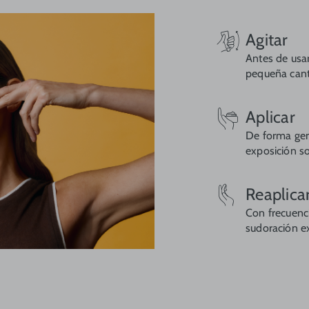
Agitar
Antes de usar
pequeña cant
Aplicar
De forma gen
exposición so
Reaplica
Con frecuenc
sudoración ex