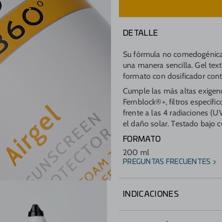
DETALLE
Su fórmula no comedogénica 
una manera sencilla. Gel text
formato con dosificador contr
Cumple las más altas exigenc
Fernblock®+, filtros específi
frente a las 4 radiaciones (UV
el daño solar. Testado bajo 
FORMATO
200 ml
PREGUNTAS FRECUENTES
INDICACIONES
Para todo tipo de pieles