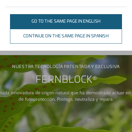
PREVIENE Y REPARA
GO TO THE SAME PAGE IN ENGLISH
El daño solar.
CONTINUE ON THE SAME PAGE IN SPANISH
NUESTRA TECNOLOGÍA PATENTADA Y EXCLUSIVA
FERNBLOCK
®
tada innovadora de origen natural que ha demostrado actuar en 
de fotoprotección. Protege, neutraliza y repara.