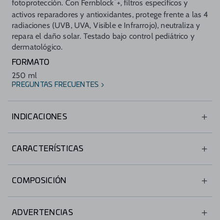
fotoprotección. Con Fernblock
+, filtros específicos y
activos reparadores y antioxidantes, protege frente a las 4
radiaciones (UVB, UVA, Visible e Infrarrojo), neutraliza y
repara el daño solar. Testado bajo control pediátrico y
dermatológico.
FORMATO
250 ml
PREGUNTAS FRECUENTES
INDICACIONES
Aplicación corporal para niños con piel sensible o atópica
CARACTERÍSTICAS
Protección de amplio espectro (SPF50, PA++++, Visible e
Infrarrojo).
COMPOSICIÓN
Actividad reparadora del daño solar.
Combinación óptima y estable de filtros solares.
Antioxidante.
ADVERTENCIAS
®
Fernblock
+ Technology.