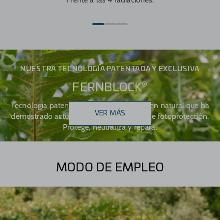
NUESTRA TECNOLOGÍA PATENTADA Y EXCLUSIVA
®
FERNBLOCK
Tecnología patentada innovadora de origen natural que ha
VER MÁS
demostrado actuar en todos los niveles de fotoprotección.
Protege, neutraliza y repara.
MODO DE EMPLEO