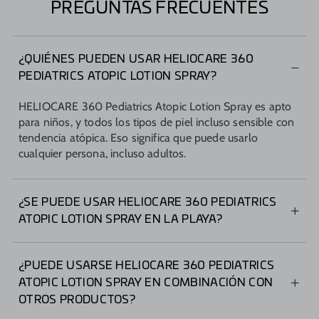
PREGUNTAS FRECUENTES
¿QUIÉNES PUEDEN USAR HELIOCARE 360
PEDIATRICS ATOPIC LOTION SPRAY?
HELIOCARE 360 Pediatrics Atopic Lotion Spray es apto
para niños, y todos los tipos de piel incluso sensible con
tendencia atópica. Eso significa que puede usarlo
cualquier persona, incluso adultos.
¿SE PUEDE USAR HELIOCARE 360 PEDIATRICS
ATOPIC LOTION SPRAY EN LA PLAYA?
HELIOCARE 360 Pediatrics Atopic Lotion Spray viene
con un dosificador en pistola, de fácil extensibilidad lo
¿PUEDE USARSE HELIOCARE 360 PEDIATRICS
que permite aplicárselo a los niños fácil y rápidamente.
ATOPIC LOTION SPRAY EN COMBINACIÓN CON
Además es resistente al agua, perfecto para proteger a
OTROS PRODUCTOS?
los más pequeños incluso durante al baño. Importante