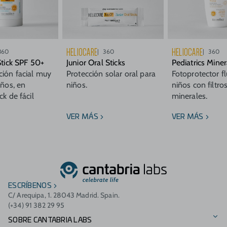
HELIOCARE
HELIOCARE
360
360
360
Stick SPF 50+
Junior Oral Sticks
Pediatrics Mine
ción facial muy
Protección solar oral para
Fotoprotector f
iños, en
niños.
niños con filtr
ck de fácil
minerales.
VER MÁS
VER MÁS
ESCRÍBENOS
C/ Arequipa, 1. 28043 Madrid. Spain.
(+34) 91 382 29 95
SOBRE CANTABRIA LABS