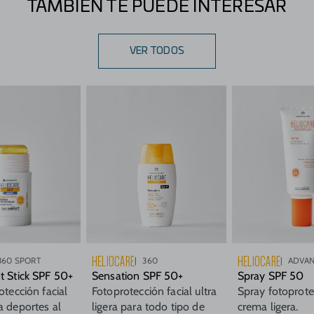
TAMBIÉN TE PUEDE INTERESAR
VER TODOS
HELIOCARE
HELIOCARE
360 SPORT
360
ADVA
t Stick SPF 50+
Sensation SPF 50+
Spray SPF 50
otección facial
Fotoprotección facial ultra
Spray fotoprote
a deportes al
ligera para todo tipo de
crema ligera.