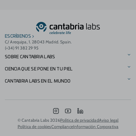
ESCRÍBENOS
C/ Arequipa, 1. 28043 Madrid. Spain.
(+34) 91 382 29 95
SOBRE CANTABRIA LABS
Nuestra Historia
CIENCIA QUE SE PONE EN TU PIEL
Visión, misión y valores
Nuestras marcas
CANTABRIA LABS EN EL MUNDO
Fundación Cantabria Labs
Catálogo de productos
Presencia Internacional
Otros negocios
Innovación
Italia - Difa Cooper
INSTAGRAM
YOUTUBE
LINKEDIN
Compromiso medioambiental
Portugal
© Cantabria Labs 2026
Política de privacidad
Aviso legal
Política de cookies
Compliance
Información Corporativa
Patrocinios
Marruecos