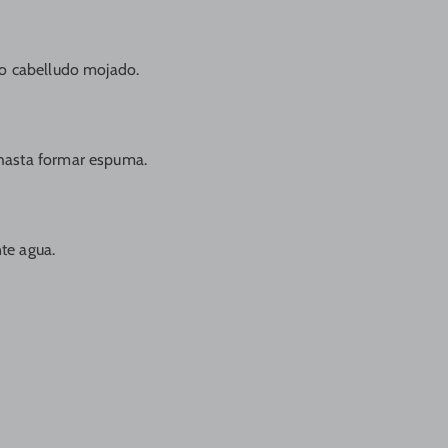
ro cabelludo mojado.
r
hasta formar espuma.
te agua.