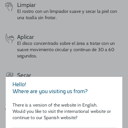
Limpiar
El rostro con un limpiador suave y secar la piel con
una toalla sin frotar.
Aplicar
El disco concentrado sobre el área a tratar con un
suave movimiento circular y continuo de 30 a 60
segundos.
Secar
Dejar actuar durante 20 minutos aproximadamente o
Hello!
bien dejar actuar toda la noche.
Where are you visiting us from?
There is a version of the website in English.
Aclarar
Would you like to visit the international website or
Con abundante agua pasado el tiempo indicado, o a
continue to our Spanish website?
la mañana siguiente.