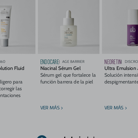
ENDOCARE
NEORETIN
360
AGE BARRIER
DISCR
lution Fluid
Niacinal Sérum Gel
Ultra Emulsion
Sérum gel que fortalece la
Solución intens
aligero para
función barrera de la piel
despigmentante
corregir las
ntaciones
VER MÁS
VER MÁS