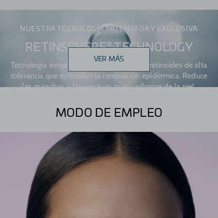
NUESTRA TECNOLOGÍA PATENTADA Y EXCLUSIVA
®
RETINSPHERE
TECHNOLOGY
VER MÁS
Tecnología innovadora que combina dos retinoides de alta
tolerancia que estimulan la renovación epidérmica. Reduce
las manchas y favorece un tono uniforme de la piel.
MODO DE EMPLEO