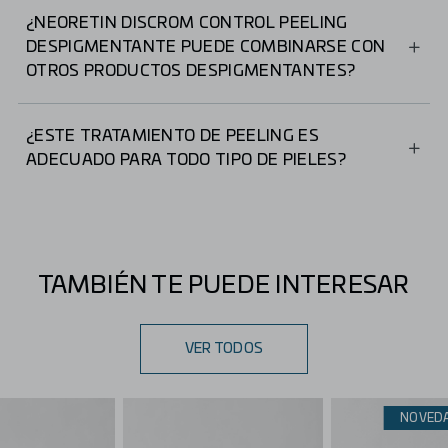
¿NEORETIN DISCROM CONTROL PEELING
DESPIGMENTANTE PUEDE COMBINARSE CON
OTROS PRODUCTOS DESPIGMENTANTES?
Sí, está diseñado para potenciar la acción de productos
despigmentantes complementarios.
¿ESTE TRATAMIENTO DE PEELING ES
ADECUADO PARA TODO TIPO DE PIELES?
Sí, este tratamiento es apto para todo tipo de pieles.
Además, su fórmula no comedogénica y los discos
compuestos por fibras puras minimizan el riesgo de
alergias o irritaciones.
TAMBIÉN TE PUEDE INTERESAR
VER TODOS
NOVED