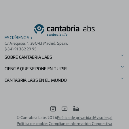
ESCRÍBENOS
C/ Arequipa, 1. 28043 Madrid. Spain.
(+34) 91 382 29 95
SOBRE CANTABRIA LABS
Nuestra Historia
CIENCIA QUE SE PONE EN TU PIEL
Visión, misión y valores
Nuestras marcas
CANTABRIA LABS EN EL MUNDO
Fundación Cantabria Labs
Catálogo de productos
Presencia Internacional
Otros negocios
Innovación
Italia - Difa Cooper
INSTAGRAM
YOUTUBE
LINKEDIN
Compromiso medioambiental
Portugal
© Cantabria Labs 2026
Política de privacidad
Aviso legal
Política de cookies
Compliance
Información Corporativa
Patrocinios
Marruecos