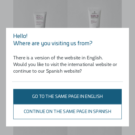
Hello!
Where are you visiting us from?
There is a version of the website in English.
NEORETIN
NEORETIN
Would you like to visit the international website or
DISCROM CONTROL
DISCROM CONTROL
continue to our Spanish website?
k-Contorno de ojos
Gel Cream SPF 50
Contorno de ojos
Crema de día
antiojeras
despigmentante con
despigmentante.
factor de protección
GO TO THE SAME PAGE IN ENGLISH
solar.
VER MÁS
VER MÁS
CONTINUE ON THE SAME PAGE IN SPANISH