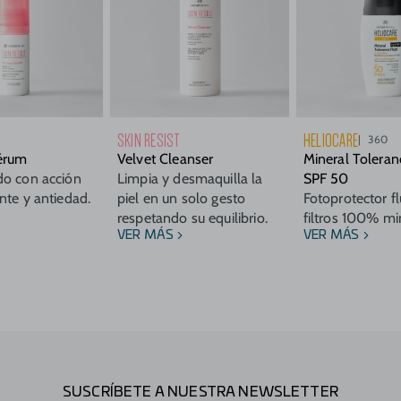
SKIN RESIST
HELIOCARE
360
érum
Velvet Cleanser
Mineral Toleran
o con acción
Limpia y desmaquilla la
SPF 50
nte y antiedad.
piel en un solo gesto
Fotoprotector f
respetando su equilibrio.
filtros 100% mi
VER MÁS
VER MÁS
SUSCRÍBETE A NUESTRA NEWSLETTER