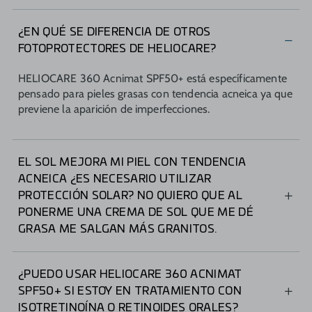
¿EN QUÉ SE DIFERENCIA DE OTROS
FOTOPROTECTORES DE HELIOCARE?
HELIOCARE 360 Acnimat SPF50+ está específicamente
pensado para pieles grasas con tendencia acneica ya que
previene la aparición de imperfecciones.
EL SOL MEJORA MI PIEL CON TENDENCIA
ACNEICA ¿ES NECESARIO UTILIZAR
PROTECCIÓN SOLAR? NO QUIERO QUE AL
PONERME UNA CREMA DE SOL QUE ME DÉ
GRASA ME SALGAN MÁS GRANITOS.
El acné puede parecer que mejora en verano , pero en
realidad el sol irrita y puede engrosar la piel, lo que
¿PUEDO USAR HELIOCARE 360 ACNIMAT
puede provocar un empeoramiento del acné. Además la
SPF50+ SI ESTOY EN TRATAMIENTO CON
exposición al sol puede provocar hiperpigmentación
ISOTRETINOÍNA O RETINOIDES ORALES?