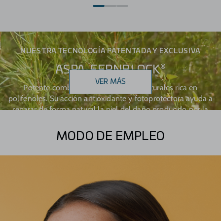
NUESTRA TECNOLOGÍA PATENTADA Y EXCLUSIVA
®
ASPA-FERNBLOCK
VER MÁS
Potente combinación de extractos naturales rica en
polifenoles. Su acción antioxidante y fotoprotectora ayuda a
reparar de forma natural la piel del daño producido por la
exposición a la luz solar.
MODO DE EMPLEO