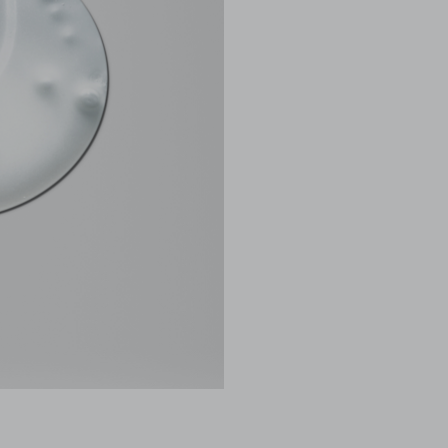
Mantener fuera de la vista y 
Mantener el envase cerrado.
Evitar temperaturas extremas